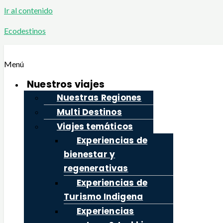
Ir al contenido
Ecodestinos
Menú
Nuestros viajes
Nuestras Regiones
Multi Destinos
Viajes temáticos
Experiencias de
bienestar y
regenerativas
Experiencias de
Turismo Indigena
Experiencias