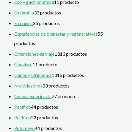
Eco – gastronómica
1
1 producto
En familia
3
3 productos
En pareja
3
3 productos
Experiencias de bienestar y regenerativas
5
5
productos
Extensiones de viaje
13
13 productos
Guaviare
1
1 producto
Llanos y Orinoquia
13
13 productos
Multidestinos
3
3 productos
Nueva experiencia
7
7 productos
Pacífico
4
4 productos
Pacifico
2
2 productos
Putumayo
4
4 productos