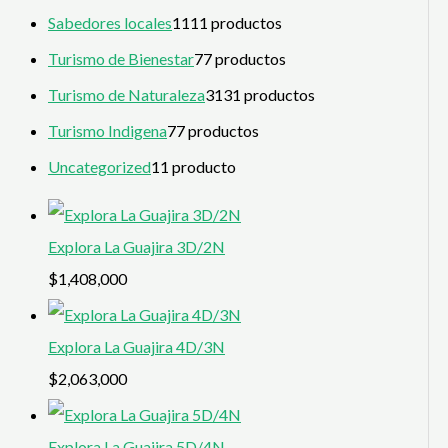
Sabedores locales
11
11 productos
Turismo de Bienestar
7
7 productos
Turismo de Naturaleza
31
31 productos
Turismo Indigena
7
7 productos
Uncategorized
1
1 producto
Explora La Guajira 3D/2N
$
1,408,000
Explora La Guajira 4D/3N
$
2,063,000
Explora La Guajira 5D/4N