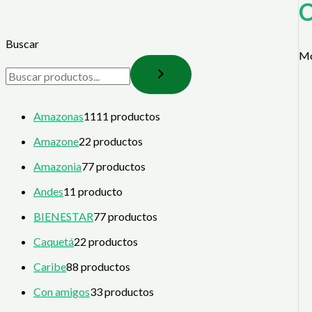
C
Buscar
Mo
Amazonas
11
11 productos
Amazone
2
2 productos
Amazonia
7
7 productos
Andes
1
1 producto
BIENESTAR
7
7 productos
Caquetá
2
2 productos
Caribe
8
8 productos
Con amigos
3
3 productos