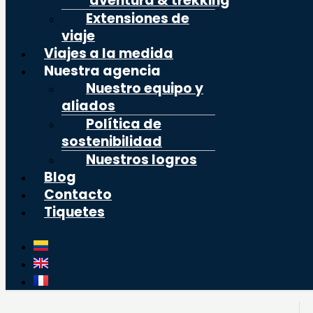
aventura & trekking
Extensiones de
viaje
Viajes a la medida
Nuestra agencia
Nuestro equipo y
aliados
Política de
sostenibilidad
Nuestros logros
Blog
Contacto
Tiquetes