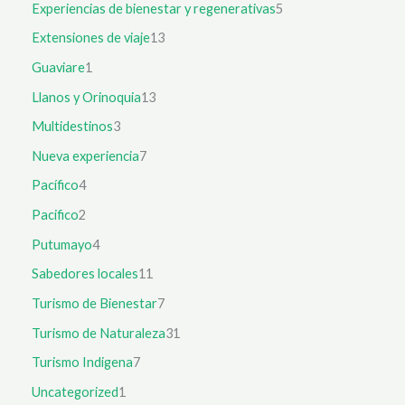
Experiencias de bienestar y regenerativas
5
Extensiones de viaje
13
Guaviare
1
Llanos y Orinoquia
13
Multidestinos
3
Nueva experiencia
7
Pacífico
4
Pacifico
2
Putumayo
4
Sabedores locales
11
Turismo de Bienestar
7
Turismo de Naturaleza
31
Turismo Indigena
7
Uncategorized
1