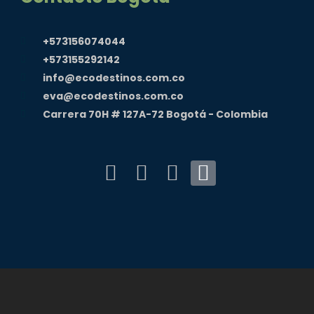
+573156074044
+573155292142
info@ecodestinos.com.co
eva@ecodestinos.com.co
Carrera 70H # 127A-72 Bogotá - Colombia
F
I
Y
T
a
n
o
i
c
s
u
k
e
t
t
t
b
a
u
o
o
g
b
k
o
r
e