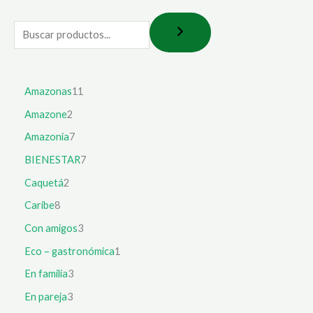
Amazonas
11
Amazone
2
Amazonia
7
BIENESTAR
7
Caquetá
2
Caribe
8
Con amigos
3
Eco – gastronómica
1
En familia
3
En pareja
3