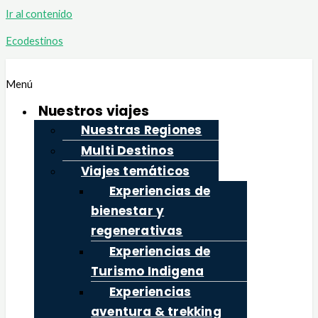
Ir al contenido
Ecodestinos
Menú
Nuestros viajes
Nuestras Regiones
Multi Destinos
Viajes temáticos
Experiencias de
bienestar y
regenerativas
Experiencias de
Turismo Indigena
Experiencias
aventura & trekking