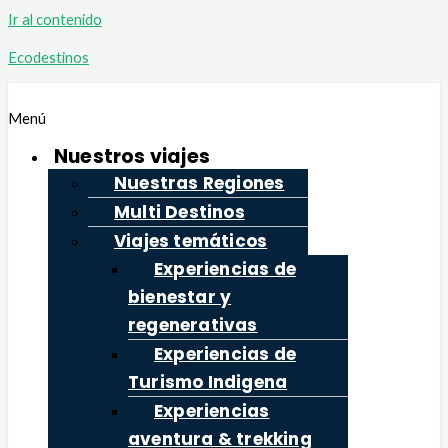
Ir al contenido
Ecodestinos
Menú
Nuestros viajes
Nuestras Regiones
Multi Destinos
Viajes temáticos
Experiencias de
bienestar y
regenerativas
Experiencias de
Turismo Indigena
Experiencias
aventura & trekking