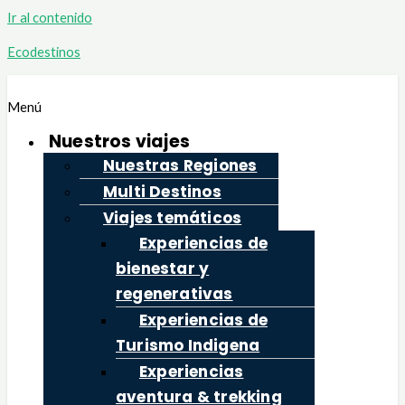
Ir al contenido
Ecodestinos
Menú
Nuestros viajes
Nuestras Regiones
Multi Destinos
Viajes temáticos
Experiencias de
bienestar y
regenerativas
Experiencias de
Turismo Indigena
Experiencias
aventura & trekking