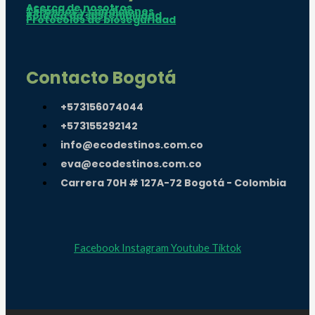
Acerca de nosotros
Términos y condiciones
Política de sostenibilidad
Protocolos de bioseguridad
Contacto Bogotá
+573156074044
+573155292142
info@ecodestinos.com.co
eva@ecodestinos.com.co
Carrera 70H # 127A-72 Bogotá - Colombia
Facebook
Instagram
Youtube
Tiktok