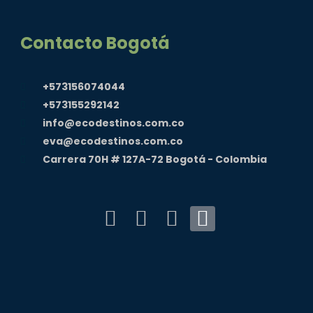
Contacto Bogotá
+573156074044
+573155292142
info@ecodestinos.com.co
eva@ecodestinos.com.co
Carrera 70H # 127A-72 Bogotá - Colombia
F
I
Y
T
a
n
o
i
c
s
u
k
e
t
t
t
b
a
u
o