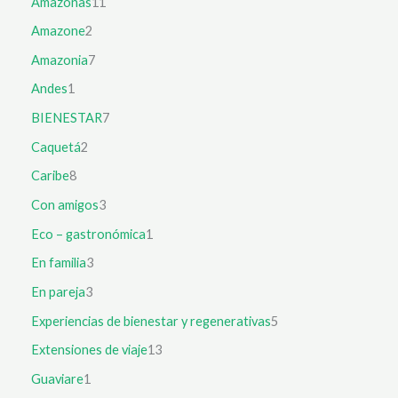
Amazonas
11
Amazone
2
Amazonia
7
Andes
1
BIENESTAR
7
Caquetá
2
Caribe
8
Con amigos
3
Eco – gastronómica
1
En familia
3
En pareja
3
Experiencias de bienestar y regenerativas
5
Extensiones de viaje
13
Guaviare
1