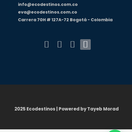
info@ecodestinos.com.co
eva@ecodestinos.com.co
Carrera 70H # 127A-72 Bogotá - Colombia
F
I
Y
T
a
n
o
i
c
s
u
k
e
t
t
t
b
a
u
o
o
g
b
k
o
r
e
k
a
2025 Ecodestinos | Powered by Tayeb Morad
m