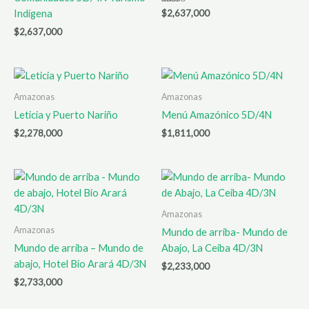
Valorado en
Indígena
$
2,637,000
5.00
de 5
$
2,637,000
Amazonas
Amazonas
Leticia y Puerto Nariño
Menú Amazónico 5D/4N
$
2,278,000
$
1,811,000
Amazonas
Amazonas
Mundo de arriba- Mundo de
Mundo de arriba – Mundo de
Abajo, La Ceiba 4D/3N
abajo, Hotel Bio Arará 4D/3N
$
2,233,000
$
2,733,000