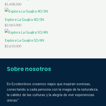
$
1,408,000
Explora La Guajira 4D/3N
$
2,063,000
Explora La Guajira 5D/4N
$
2,610,000
Sobre nosotros
En Ecodestinos creamos viajes que inspiran sonrisas,
conectando a cada persona con la magia de la naturaleza,
la calidez de las culturas y la alegría de vivir experiencias
únicas.”