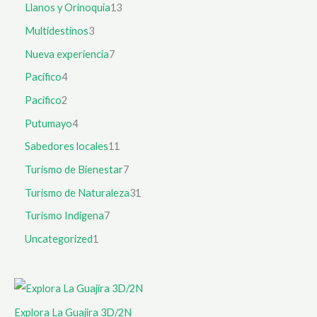
Llanos y Orinoquia
13
Multidestinos
3
Nueva experiencia
7
Pacífico
4
Pacifico
2
Putumayo
4
Sabedores locales
11
Turismo de Bienestar
7
Turismo de Naturaleza
31
Turismo Indigena
7
Uncategorized
1
Explora La Guajira 3D/2N