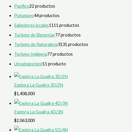
Pacifico
2
2 productos
Putumayo
4
4 productos
Sabedores locales
11
11 productos
Turismo de Bienestar
7
7 productos
Turismo de Naturaleza
31
31 productos
Turismo Indigena
7
7 productos
Uncategorized
1
1 producto
Explora La Guajira 3D/2N
$
1,408,000
Explora La Guajira 4D/3N
$
2,063,000