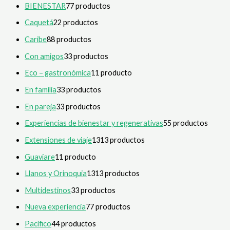
BIENESTAR
7
7 productos
Caquetá
2
2 productos
Caribe
8
8 productos
Con amigos
3
3 productos
Eco – gastronómica
1
1 producto
En familia
3
3 productos
En pareja
3
3 productos
Experiencias de bienestar y regenerativas
5
5 productos
Extensiones de viaje
13
13 productos
Guaviare
1
1 producto
Llanos y Orinoquia
13
13 productos
Multidestinos
3
3 productos
Nueva experiencia
7
7 productos
Pacífico
4
4 productos