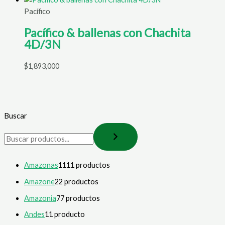
Pacífico
Pacífico & ballenas con Chachita
4D/3N
$
1,893,000
Buscar
Amazonas
11
11 productos
Amazone
2
2 productos
Amazonia
7
7 productos
Andes
1
1 producto