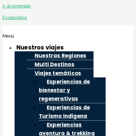
Ir al contenido
Ecodestinos
Menú
Nuestros viajes
Nuestras Regiones
Multi Destinos
Viajes temáticos
Experiencias de
bienestar y
regenerativas
Experiencias de
Turismo Indigena
Experiencias
aventura & trekking