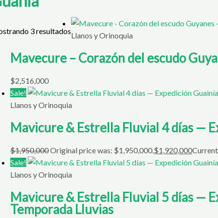
uania
strando 3 resultados
Llanos y Orinoquia
Mavecure – Corazón del escudo Guy
$
2,516,000
Sale!
Llanos y Orinoquia
Mavicure & Estrella Fluvial 4 días —
$
1,950,000
Original price was: $1,950,000.
$
1,920,000
Current
Sale!
Llanos y Orinoquia
Mavicure & Estrella Fluvial 5 días — 
Temporada Lluvias