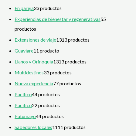
En pareja
3
3 productos
Experiencias de bienestar y regenerativas
5
5
productos
Extensiones de viaje
13
13 productos
Guaviare
1
1 producto
Llanos y Orinoquia
13
13 productos
Multidestinos
3
3 productos
Nueva experiencia
7
7 productos
Pacífico
4
4 productos
Pacifico
2
2 productos
Putumayo
4
4 productos
Sabedores locales
11
11 productos