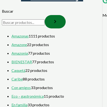
G
Buscar
Mo
Amazonas
11
11 productos
Amazone
2
2 productos
Amazonia
7
7 productos
BIENESTAR
7
7 productos
Caquetá
2
2 productos
Caribe
8
8 productos
Con amigos
3
3 productos
Eco – gastronómica
1
1 producto
En familia
3
3 productos