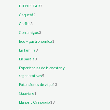
BIENESTAR
7
Caquetá
2
Caribe
8
Con amigos
3
Eco – gastronómica
1
En familia
3
En pareja
3
Experiencias de bienestar y
regenerativas
5
Extensiones de viaje
13
Guaviare
1
Llanos y Orinoquia
13