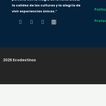
la calidez de las culturas y la alegría de
Políti
vivir experiencias únicas.”
Protoc
F
I
Y
T
a
n
o
i
c
s
u
k
e
t
t
t
b
a
u
o
o
g
b
k
o
r
e
k
a
2025 Ecodestinos
m