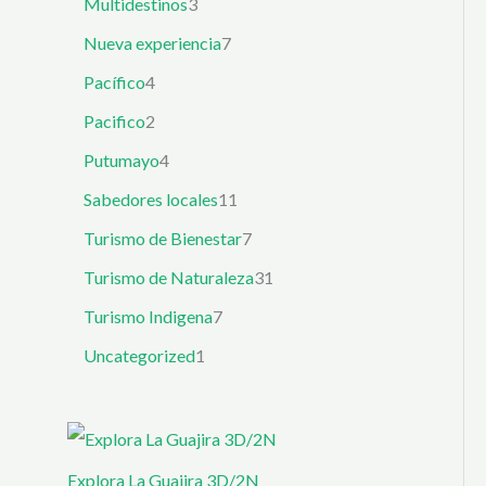
Multidestinos
3
Nueva experiencia
7
Pacífico
4
Pacifico
2
Putumayo
4
Sabedores locales
11
Turismo de Bienestar
7
Turismo de Naturaleza
31
Turismo Indigena
7
Uncategorized
1
Explora La Guajira 3D/2N