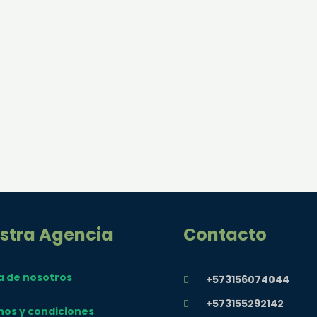
stra Agencia
Contacto
a de nosotros
+573156074044
+573155292142
nos y condiciones