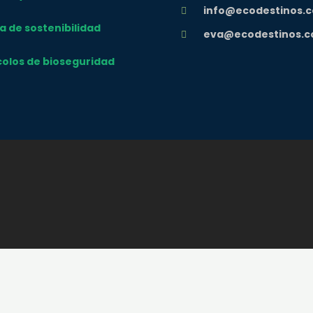
info@ecodestinos.
ca de sostenibilidad
eva@ecodestinos.c
olos de bioseguridad