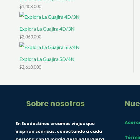
$
1,408,000
Explora La Guajira 4D/3N
$
2,063,000
Explora La Guajira 5D/4N
$
2,610,000
Sobre nosotros
Nue
Acerc
En Ecodestinos creamos viajes que
inspiran sonrisas, conectando a cada
Térmi
persona con la magia de la naturaleza,