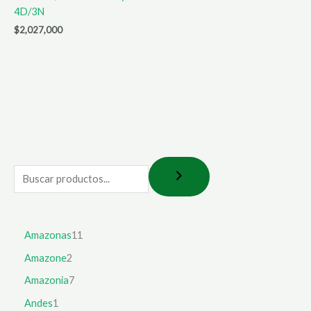
4D/3N
$
2,027,000
Amazonas
11
Amazone
2
Amazonia
7
Andes
1