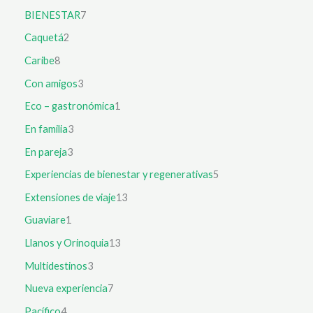
BIENESTAR
7
Caquetá
2
Caribe
8
Con amigos
3
Eco – gastronómica
1
En familia
3
En pareja
3
Experiencias de bienestar y regenerativas
5
Extensiones de viaje
13
Guaviare
1
Llanos y Orinoquia
13
Multidestinos
3
Nueva experiencia
7
Pacífico
4