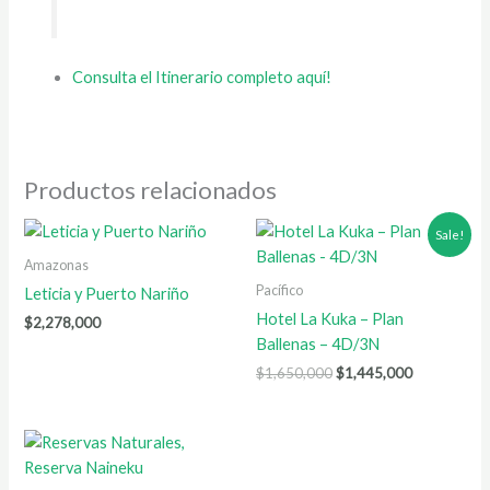
Consulta el Itinerario completo aquí!
Productos relacionados
Original
Current
Sale!
price
price
was:
is:
Amazonas
$1,650,000.
$1,445,000
Pacífico
Leticia y Puerto Nariño
Hotel La Kuka – Plan
$
2,278,000
Ballenas – 4D/3N
$
1,650,000
$
1,445,000