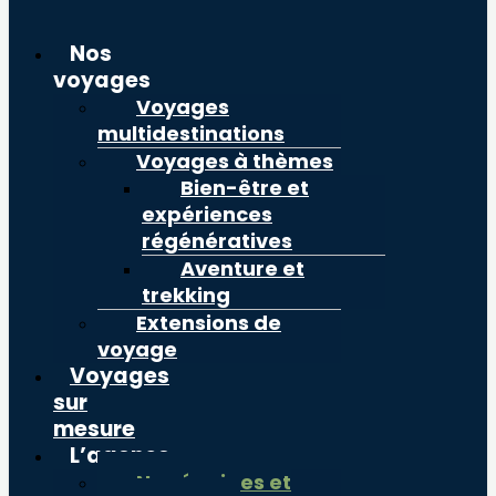
Nos
voyages
Voyages
multidestinations
Voyages à thèmes
Bien-être et
expériences
régénératives
Aventure et
trekking
Extensions de
voyage
Voyages
sur
mesure
L’agence
Nos équipes et