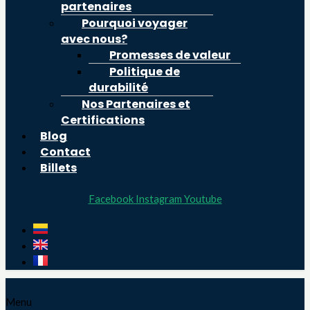
partenaires
Pourquoi voyager
avec nous?
Promesses de valeur
Politique de
durabilité
Nos Partenaires et
Certifications
Blog
Contact
Billets
Facebook
Instagram
Youtube
Menu