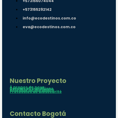
+573156074044
+573155292142
info@ecodestinos.com.co
eva@ecodestinos.com.co
Nuestro Proyecto
À propos de nous
Termes et conditions
Politique de durabilité
Protocoles de biosécurité
Contacto Bogotá