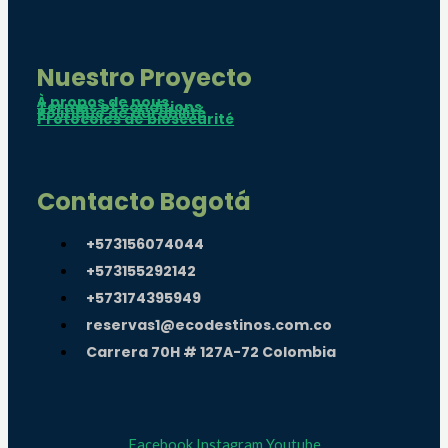
Nuestro Proyecto
À propos de nous
Termes et conditions
Politique de durabilité
Protocoles de biosécurité
Contacto Bogotá
+573156074044
+573155292142
+573174395949
reservas1@ecodestinos.com.co
Carrera 70H # 127A-72 Colombia
Facebook
Instagram
Youtube