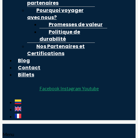
partenaires
Pourquoi voyager
avec nous?
Promesses de valeur
Politique de
durabilité
Nos Partenaires et
Certifications
Blog
Contact
Billets
Facebook
Instagram
Youtube
Menu