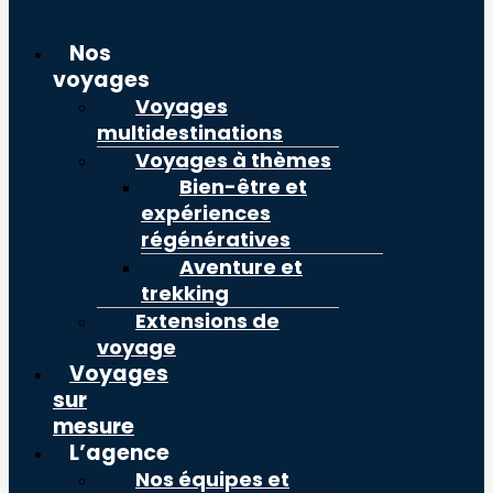
Nos
voyages
Voyages
multidestinations
Voyages à thèmes
Bien-être et
expériences
régénératives
Aventure et
trekking
Extensions de
voyage
Voyages
sur
mesure
L’agence
Nos équipes et