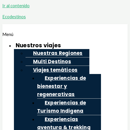
Ir al contenido
Ecodestinos
Menú
Nuestros viajes
Nuestras Regiones
Multi Destinos
Viajes temáticos
Experiencias de
bienestar y
regenerativas
Experiencias de
Turismo Indigena
Experiencias
aventura & trekking